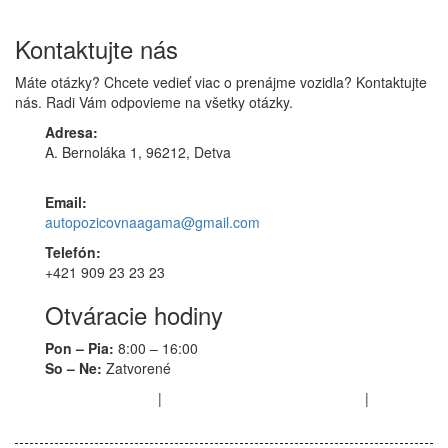
Kontaktujte
nás
Máte otázky? Chcete vedieť viac o prenájme vozidla? Kontaktujte
nás. Radi Vám odpovieme na všetky otázky.
Adresa:
A. Bernoláka 1, 96212, Detva
Email:
autopozicovnaagama@gmail.com
Telefón:
+421 909 23 23 23
Otváracie
hodiny
Pon – Pia:
8:00 – 16:00
So – Ne:
Zatvorené
Obchodné podmienky
|
Potrebné doklady na prenájom
|
Kontakt a
odberné miesta