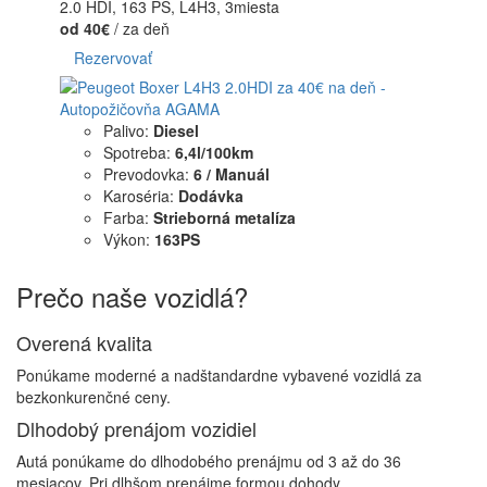
2.0 HDI, 163 PS, L4H3, 3miesta
od 40€
/ za deň
Rezervovať
Palivo:
Diesel
Spotreba:
6,4l/100km
Prevodovka:
6 / Manuál
Karoséria:
Dodávka
Farba:
Strieborná metalíza
Výkon:
163PS
Prečo naše
vozidlá?
Overená kvalita
Ponúkame moderné a nadštandardne vybavené vozidlá za
bezkonkurenčné ceny.
Dlhodobý prenájom vozidiel
Autá ponúkame do dlhodobého prenájmu od 3 až do 36
mesiacov. Pri dlhšom prenájme formou dohody.